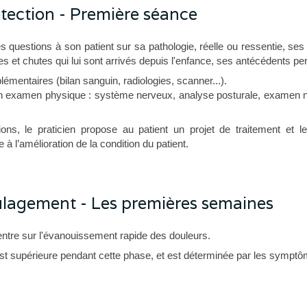
ection - Première séance
s questions à son patient sur sa pathologie, réelle ou ressentie, se
mes et chutes qui lui sont arrivés depuis l'enfance, ses antécédents pe
émentaires (bilan sanguin, radiologies, scanner...).
 un examen physique : système nerveux, analyse posturale, examen n
ions, le praticien propose au patient un projet de traitement et 
 à l’amélioration de la condition du patient.
oulagement - Les premières semaines
ntre sur l'évanouissement rapide des douleurs.
st supérieure pendant cette phase, et est déterminée par les symptô