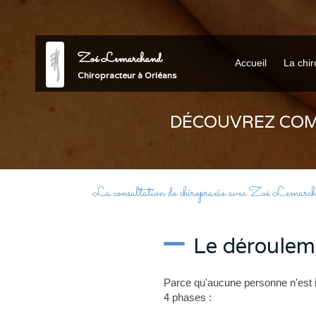
Zoé Lemarchand
Accueil
La chir
Chiropracteur à Orléans
DÉCOUVREZ COM
La consultation de chiropraxie avec Zoé Lemarc
Le déroulem
Parce qu'aucune personne n'est i
4 phases :