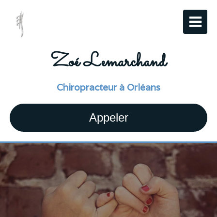
Zoé Lemarchand
Chiropracteur à Orléans
Appeler