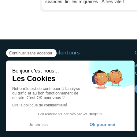
séances, fini les migraines ! A très vite !
Villes alentours
Le cabinet est facilement accessible
depuis Fleury-les-Aubrais, Saint-Jean-le-
Blanc, Saint-Jean-de-la-Ruelle, Saran,
Saint-Pryvé-Saint-Mesmin, Saint-Denis-
en-Val, Saint-Jean-de-Braye, Olivet, La
Chapelle-Saint-Mesmin, Ingré, Chécy,
Jargeau.