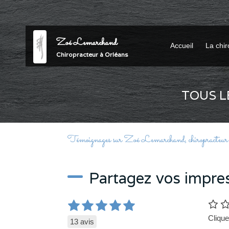
Zoé Lemarchand
Accueil
La chir
Chiropracteur à Orléans
TOUS L
Témoignages sur Zoé Lemarchand, chiropracteur
Partagez vos impre
Clique
13 avis