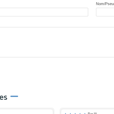
Nom/Pseu
es
Par lili