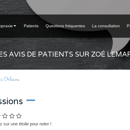
opraxie
Patients
Questions fréquentes
La consultation
P
ES AVIS DE PATIENTS SUR ZOÉ LEM
 à Orléans
ssions
z sur une étoile pour noter !