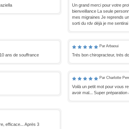
aziella
Un grand merci pour votre prof
bienveillance La seule person
mes migraines Je reprends un su
sorti du rdv déjà je me sentira
Par Arbaoui
 10 ans de souffrance
Trés bon chiropracteur, trés do
Par Charlotte Per
Voilà un petit mot pour vous r
avoir mal... Super préparation
e, efficace... Après 3