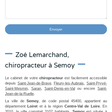
Envoyer
Zoé Lemarchand,
chiropracteur à Semoy
Le cabinet de votre
chiropracteur
est facilement accessible
depuis
Saint-Jean-de-Braye
,
Fleury-les-Aubrais
,
Saint-Pryvé-
Saint-Mesmin
,
Saran
,
Saint-Denis-en-Val
ou encore
Saint-
Jean-de-la-Ruelle
.
La ville de
Semoy
, de code postal 45400, appartient au
département
Loiret
et à la région
Centre-Val de Loire
. En
2010, la ville comptait 3107 habitants.
Semoy
est située à