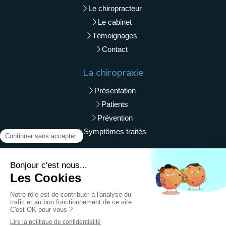
Le chiropracteur
Le cabinet
Témoignages
Contact
La chiropraxie
Présentation
Patients
Prévention
Symptômes traités
Liens utiles
Plan du site
Mentions légales
© Zoé Lemarchand - Chiropracteur Orléans