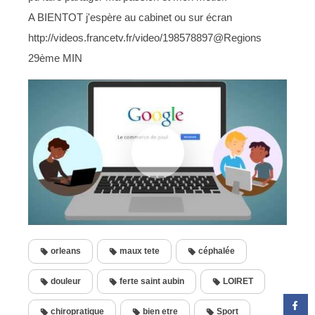
A BIENTOT j'espère au cabinet ou sur écran
http://videos.francetv.fr/video/198578897@Regions
29ème MIN
orleans
maux tete
céphalée
douleur
ferte saint aubin
LOIRET
chiropratique
bien etre
Sport