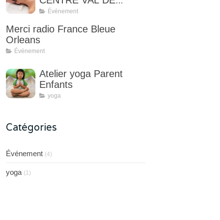
CENTRE VAL DE
LOIRE
Événement
Merci radio France Bleue
Orleans
Événement
Atelier yoga Parent
Enfants
yoga
Catégories
Événement
(4)
yoga
(1)