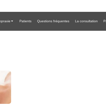
opraxie
Patients
Questions fréquentes
La consultation
P