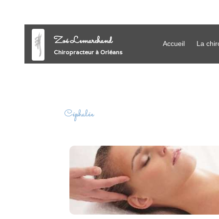
Zoé Lemarchand
Accueil
La chir
Chiropracteur à Orléans
Céphalée