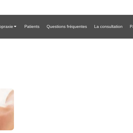
opraxie
Patients
Questions fréquentes
La consultation
P