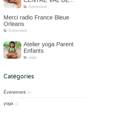
CENTRE VAL DE
LOIRE
Événement
Merci radio France Bleue
Orleans
Événement
Atelier yoga Parent
Enfants
yoga
Catégories
Événement
(4)
yoga
(1)