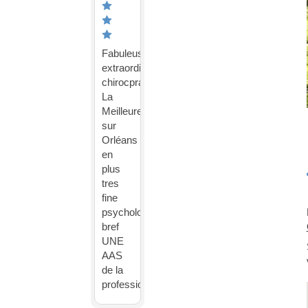
Fabuleuse
extraordinaire
chirocpractrice
La
Meilleure
sur
Orléans
en
plus
tres
fine
psychologue
bref
UNE
AAS
de la
profession