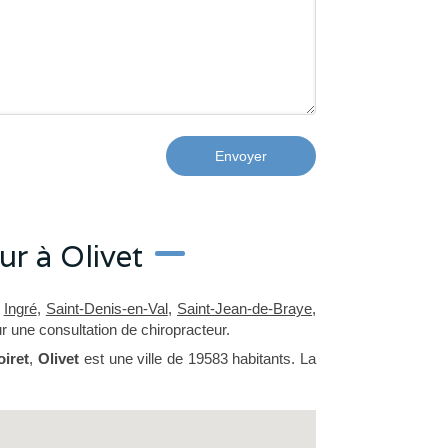
Envoyer
r à Olivet
s
Ingré
,
Saint-Denis-en-Val
,
Saint-Jean-de-Braye
,
 une consultation de chiropracteur.
oiret
,
Olivet
est une ville de 19583 habitants. La